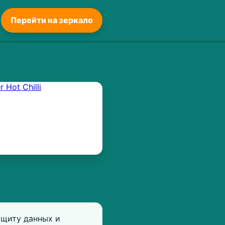
Перейти на зеркало
ащиту данных и