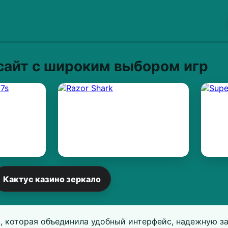
сайт с широким выбором игр
Кактус казино зеркало
а, которая объединила удобный интерфейс, надежную з