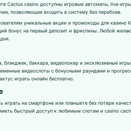
е Cactus casino доступны игровые автоматы, live-игр
очее, позволяющее входить в систему без перебоев.
зователям уникальные акции и промокоды для казино К
щий бонус на первый депозит и фриспины. Любой жел
дня.
, блэкджек, баккара, видеопокер и эксклюзивные игры.
временные видеослоты с бонусными раундами и прогре
ктус играть онлайн бесплатно.
е
 играть на смартфоне или планшете без потери качес
 иметь быстрый доступ к любимым слотам и casino cact