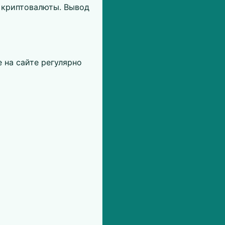
, криптовалюты. Вывод
е на сайте регулярно