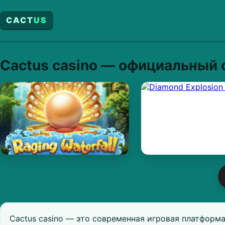
CACT
US
Cactus casino — официальный 
Cactus casino — это современная игровая платформ