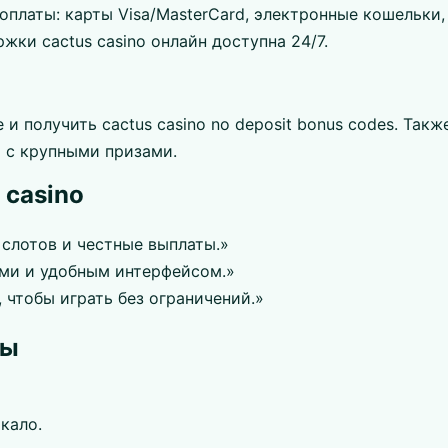
оплаты: карты Visa/MasterCard, электронные кошельки
ки cactus casino онлайн доступна 24/7.
и получить cactus casino no deposit bonus codes. Такж
 с крупными призами.
 casino
 слотов и честные выплаты.»
ями и удобным интерфейсом.»
, чтобы играть без ограничений.»
сы
кало.