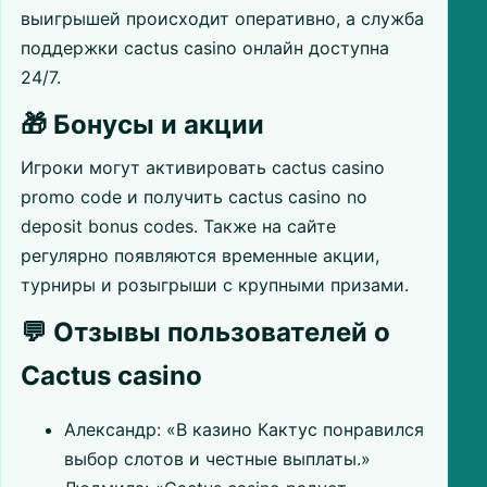
выигрышей происходит оперативно, а служба
поддержки cactus casino онлайн доступна
24/7.
🎁 Бонусы и акции
Игроки могут активировать cactus casino
promo code и получить cactus casino no
deposit bonus codes. Также на сайте
регулярно появляются временные акции,
турниры и розыгрыши с крупными призами.
💬 Отзывы пользователей о
Cactus casino
Александр: «В казино Кактус понравился
выбор слотов и честные выплаты.»