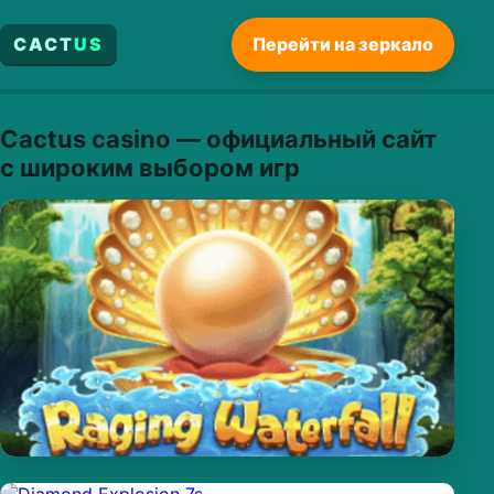
CACT
US
Перейти на зеркало
Cactus casino — официальный сайт
с широким выбором игр