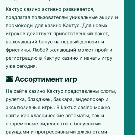
Кактус казино активно развивается,
предлагая пользователям уникальные акции и
промокоды для казино Кактус. Для новых
игроков действует приветственный пакет,
включающий бонус на первый депозит и
фриспины. Любой желающий может пройти
регистрацию в Кактус казино и начать игру
уже сегодня.
🎰 Ассортимент игр
На сайте казино Кактус представлены слоты,
рулетка, блэкджек, баккара, видеопокер и
эксклюзивные игры. В kaktuz casino можно
найти как классические автоматы, так и
современные видеослоты с бонусными
раундами и прогрессивными джекпотами.