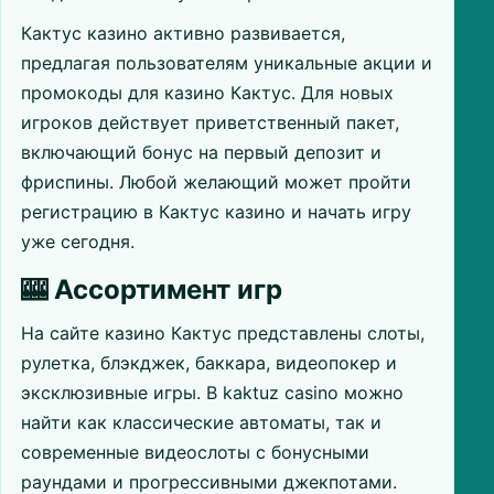
Кактус казино активно развивается,
предлагая пользователям уникальные акции и
промокоды для казино Кактус. Для новых
игроков действует приветственный пакет,
включающий бонус на первый депозит и
фриспины. Любой желающий может пройти
регистрацию в Кактус казино и начать игру
уже сегодня.
🎰 Ассортимент игр
На сайте казино Кактус представлены слоты,
рулетка, блэкджек, баккара, видеопокер и
эксклюзивные игры. В kaktuz casino можно
найти как классические автоматы, так и
современные видеослоты с бонусными
раундами и прогрессивными джекпотами.