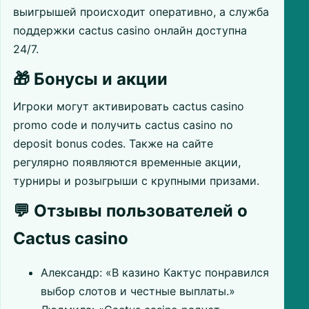
выигрышей происходит оперативно, а служба
поддержки cactus casino онлайн доступна
24/7.
🎁 Бонусы и акции
Игроки могут активировать cactus casino
promo code и получить cactus casino no
deposit bonus codes. Также на сайте
регулярно появляются временные акции,
турниры и розыгрыши с крупными призами.
💬 Отзывы пользователей о
Cactus casino
Александр: «В казино Кактус понравился
выбор слотов и честные выплаты.»