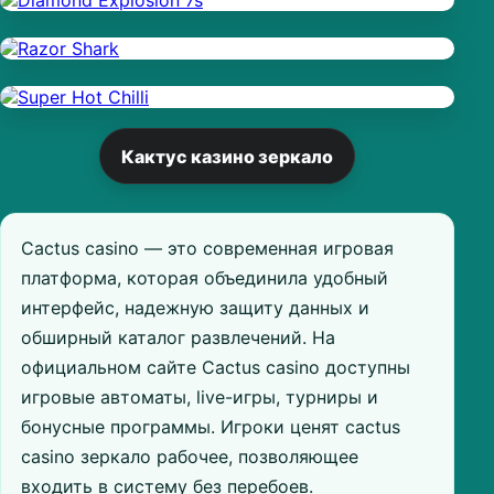
Кактус казино зеркало
Cactus casino — это современная игровая
платформа, которая объединила удобный
интерфейс, надежную защиту данных и
обширный каталог развлечений. На
официальном сайте Cactus casino доступны
игровые автоматы, live-игры, турниры и
бонусные программы. Игроки ценят cactus
casino зеркало рабочее, позволяющее
входить в систему без перебоев.