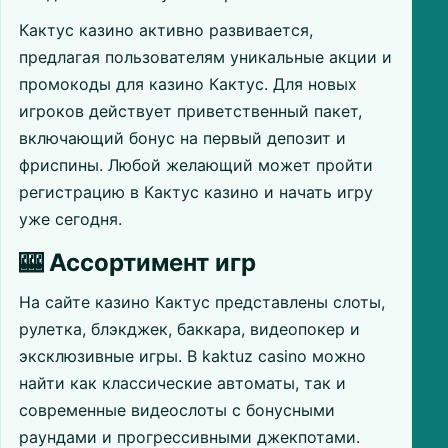
Кактус казино активно развивается,
предлагая пользователям уникальные акции и
промокоды для казино Кактус. Для новых
игроков действует приветственный пакет,
включающий бонус на первый депозит и
фриспины. Любой желающий может пройти
регистрацию в Кактус казино и начать игру
уже сегодня.
🎰 Ассортимент игр
На сайте казино Кактус представлены слоты,
рулетка, блэкджек, баккара, видеопокер и
эксклюзивные игры. В kaktuz casino можно
найти как классические автоматы, так и
современные видеослоты с бонусными
раундами и прогрессивными джекпотами.