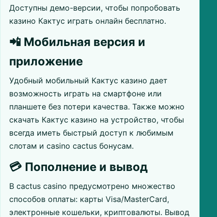
Доступны демо-версии, чтобы попробовать
казино Кактус играть онлайн бесплатно.
📲 Мобильная версия и
приложение
Удобный мобильный Кактус казино дает
возможность играть на смартфоне или
планшете без потери качества. Также можно
скачать Кактус казино на устройство, чтобы
всегда иметь быстрый доступ к любимым
слотам и casino cactus бонусам.
💳 Пополнение и вывод
В cactus casino предусмотрено множество
способов оплаты: карты Visa/MasterCard,
электронные кошельки, криптовалюты. Вывод