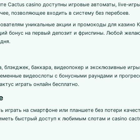
е Cactus casino доступны игровые автоматы, live-игр
очее, позволяющее входить в систему без перебоев.
зователям уникальные акции и промокоды для казино К
щий бонус на первый депозит и фриспины. Любой жел
дня.
, блэкджек, баккара, видеопокер и эксклюзивные игры.
временные видеослоты с бонусными раундами и прогре
ктус играть онлайн бесплатно.
е
 играть на смартфоне или планшете без потери качес
 иметь быстрый доступ к любимым слотам и casino cact