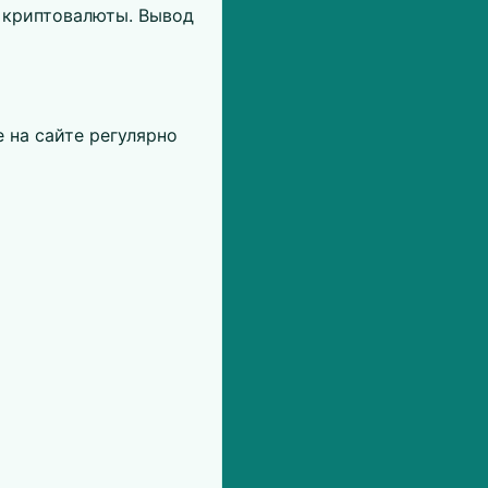
, криптовалюты. Вывод
е на сайте регулярно