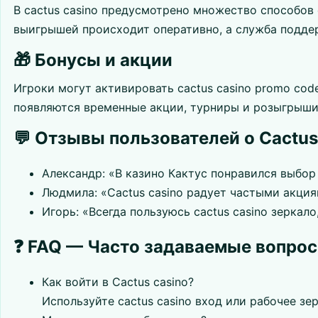
В cactus casino предусмотрено множество способов 
выигрышей происходит оперативно, а служба поддерж
🎁 Бонусы и акции
Игроки могут активировать cactus casino promo code 
появляются временные акции, турниры и розыгрыши
💬 Отзывы пользователей о Cactus
Александр: «В казино Кактус понравился выбор
Людмила: «Cactus casino радует частыми акци
Игорь: «Всегда пользуюсь cactus casino зеркало
❓ FAQ — Часто задаваемые вопро
Как войти в Cactus casino?
Используйте cactus casino вход или рабочее зер