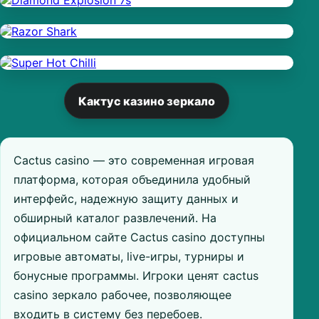
Кактус казино зеркало
Cactus casino — это современная игровая
платформа, которая объединила удобный
интерфейс, надежную защиту данных и
обширный каталог развлечений. На
официальном сайте Cactus casino доступны
игровые автоматы, live-игры, турниры и
бонусные программы. Игроки ценят cactus
casino зеркало рабочее, позволяющее
входить в систему без перебоев.