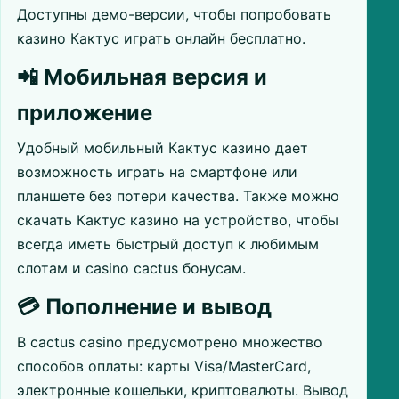
Доступны демо-версии, чтобы попробовать
казино Кактус играть онлайн бесплатно.
📲 Мобильная версия и
приложение
Удобный мобильный Кактус казино дает
возможность играть на смартфоне или
планшете без потери качества. Также можно
скачать Кактус казино на устройство, чтобы
всегда иметь быстрый доступ к любимым
слотам и casino cactus бонусам.
💳 Пополнение и вывод
В cactus casino предусмотрено множество
способов оплаты: карты Visa/MasterCard,
электронные кошельки, криптовалюты. Вывод