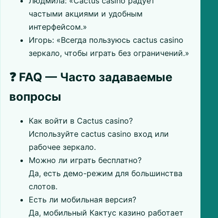
Людмила: «Cactus casino радует
частыми акциями и удобным
интерфейсом.»
Игорь: «Всегда пользуюсь cactus casino
зеркало, чтобы играть без ограничений.»
❓ FAQ — Часто задаваемые
вопросы
Как войти в Cactus casino?
Используйте cactus casino вход или
рабочее зеркало.
Можно ли играть бесплатно?
Да, есть демо-режим для большинства
слотов.
Есть ли мобильная версия?
Да, мобильный Кактус казино работает