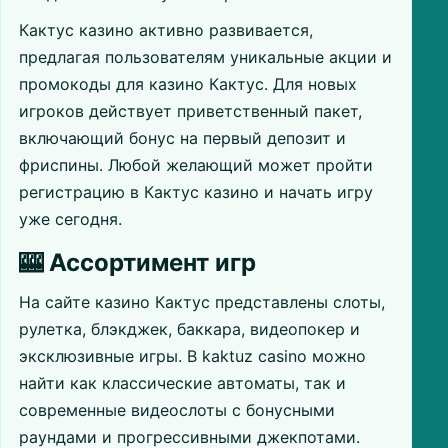
Кактус казино активно развивается,
предлагая пользователям уникальные акции и
промокоды для казино Кактус. Для новых
игроков действует приветственный пакет,
включающий бонус на первый депозит и
фриспины. Любой желающий может пройти
регистрацию в Кактус казино и начать игру
уже сегодня.
🎰 Ассортимент игр
На сайте казино Кактус представлены слоты,
рулетка, блэкджек, баккара, видеопокер и
эксклюзивные игры. В kaktuz casino можно
найти как классические автоматы, так и
современные видеослоты с бонусными
раундами и прогрессивными джекпотами.