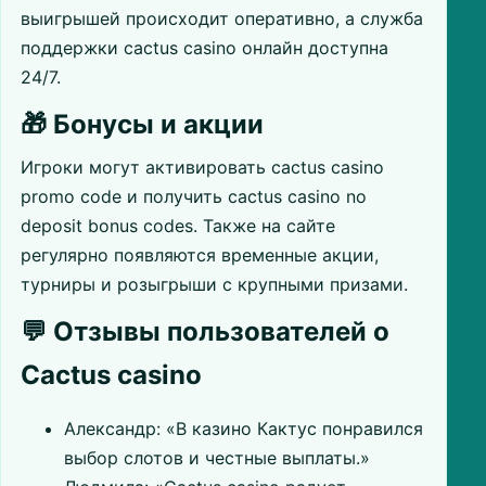
выигрышей происходит оперативно, а служба
поддержки cactus casino онлайн доступна
24/7.
🎁 Бонусы и акции
Игроки могут активировать cactus casino
promo code и получить cactus casino no
deposit bonus codes. Также на сайте
регулярно появляются временные акции,
турниры и розыгрыши с крупными призами.
💬 Отзывы пользователей о
Cactus casino
Александр: «В казино Кактус понравился
выбор слотов и честные выплаты.»