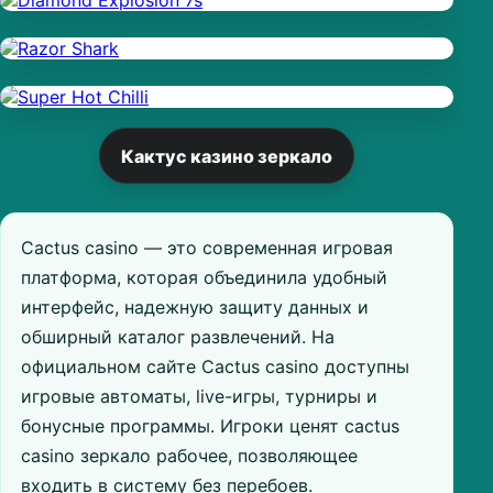
Кактус казино зеркало
Cactus casino — это современная игровая
платформа, которая объединила удобный
интерфейс, надежную защиту данных и
обширный каталог развлечений. На
официальном сайте Cactus casino доступны
игровые автоматы, live-игры, турниры и
бонусные программы. Игроки ценят cactus
casino зеркало рабочее, позволяющее
входить в систему без перебоев.