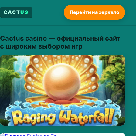
CACT
US
Перейти на зеркало
Cactus casino — официальный сайт
с широким выбором игр