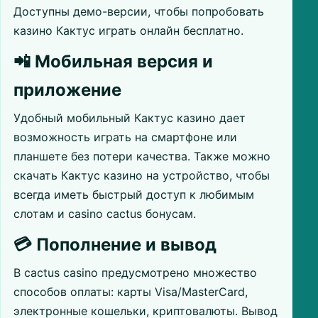
Доступны демо-версии, чтобы попробовать
казино Кактус играть онлайн бесплатно.
📲 Мобильная версия и
приложение
Удобный мобильный Кактус казино дает
возможность играть на смартфоне или
планшете без потери качества. Также можно
скачать Кактус казино на устройство, чтобы
всегда иметь быстрый доступ к любимым
слотам и casino cactus бонусам.
💳 Пополнение и вывод
В cactus casino предусмотрено множество
способов оплаты: карты Visa/MasterCard,
электронные кошельки, криптовалюты. Вывод