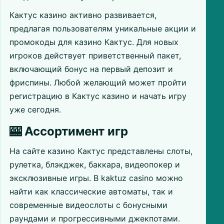
Кактус казино активно развивается,
предлагая пользователям уникальные акции и
промокоды для казино Кактус. Для новых
игроков действует приветственный пакет,
включающий бонус на первый депозит и
фриспины. Любой желающий может пройти
регистрацию в Кактус казино и начать игру
уже сегодня.
🎰 Ассортимент игр
На сайте казино Кактус представлены слоты,
рулетка, блэкджек, баккара, видеопокер и
эксклюзивные игры. В kaktuz casino можно
найти как классические автоматы, так и
современные видеослоты с бонусными
раундами и прогрессивными джекпотами.