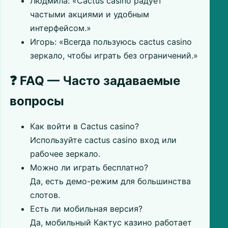
Людмила: «Cactus casino радует
частыми акциями и удобным
интерфейсом.»
Игорь: «Всегда пользуюсь cactus casino
зеркало, чтобы играть без ограничений.»
❓ FAQ — Часто задаваемые
вопросы
Как войти в Cactus casino?
Используйте cactus casino вход или
рабочее зеркало.
Можно ли играть бесплатно?
Да, есть демо-режим для большинства
слотов.
Есть ли мобильная версия?
Да, мобильный Кактус казино работает