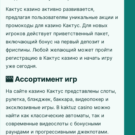
Кактус казино активно развивается,
предлагая пользователям уникальные акции и
промокоды для казино Кактус. Для новых
игроков действует приветственный пакет,
включающий бонус на первый депозит и
фриспины. Любой желающий может пройти
регистрацию в Кактус казино и начать игру
уже сегодня.
🎰 Ассортимент игр
На сайте казино Кактус представлены слоты,
рулетка, блэкджек, баккара, видеопокер и
эксклюзивные игры. В kaktuz casino можно
найти как классические автоматы, так и
современные видеослоты с бонусными
раундами и прогрессивными джекпотами.