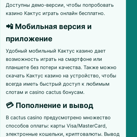
Доступны демо-версии, чтобы попробовать
казино Кактус играть онлайн бесплатно.
📲 Мобильная версия и
приложение
Удобный мобильный Кактус казино дает
возможность играть на смартфоне или
планшете без потери качества. Также можно
скачать Кактус казино на устройство, чтобы
всегда иметь быстрый доступ к любимым
слотам и casino cactus бонусам.
💳 Пополнение и вывод
В cactus casino предусмотрено множество
способов оплаты: карты Visa/MasterCard,
электронные кошельки, криптовалюты. Вывод