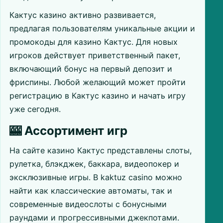
Кактус казино активно развивается,
предлагая пользователям уникальные акции и
промокоды для казино Кактус. Для новых
игроков действует приветственный пакет,
включающий бонус на первый депозит и
фриспины. Любой желающий может пройти
регистрацию в Кактус казино и начать игру
уже сегодня.
🎰 Ассортимент игр
На сайте казино Кактус представлены слоты,
рулетка, блэкджек, баккара, видеопокер и
эксклюзивные игры. В kaktuz casino можно
найти как классические автоматы, так и
современные видеослоты с бонусными
раундами и прогрессивными джекпотами.