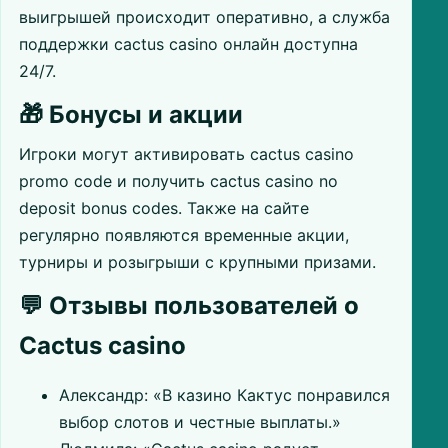
выигрышей происходит оперативно, а служба
поддержки cactus casino онлайн доступна
24/7.
🎁 Бонусы и акции
Игроки могут активировать cactus casino
promo code и получить cactus casino no
deposit bonus codes. Также на сайте
регулярно появляются временные акции,
турниры и розыгрыши с крупными призами.
💬 Отзывы пользователей о
Cactus casino
Александр: «В казино Кактус понравился
выбор слотов и честные выплаты.»