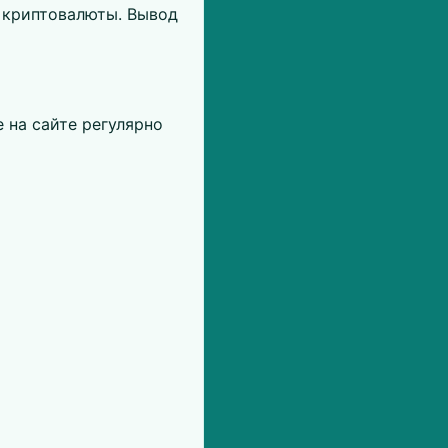
, криптовалюты. Вывод
е на сайте регулярно