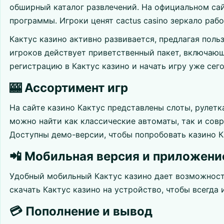
обширный каталог развлечений. На официальном сайт
программы. Игроки ценят cactus casino зеркало раб
Кактус казино активно развивается, предлагая поль
игроков действует приветственный пакет, включаю
регистрацию в Кактус казино и начать игру уже сего
🎰 Ассортимент игр
На сайте казино Кактус представлены слоты, рулетка
можно найти как классические автоматы, так и со
Доступны демо-версии, чтобы попробовать казино Ка
📲 Мобильная версия и приложени
Удобный мобильный Кактус казино дает возможность
скачать Кактус казино на устройство, чтобы всегда
💳 Пополнение и вывод