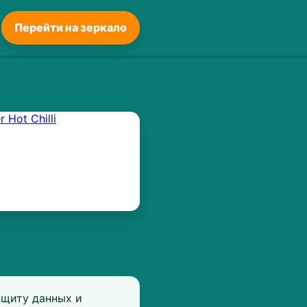
Перейти на зеркало
ащиту данных и