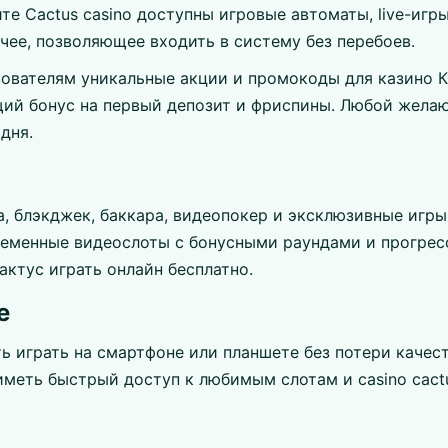
е Cactus casino доступны игровые автоматы, live-игр
очее, позволяющее входить в систему без перебоев.
зователям уникальные акции и промокоды для казино К
щий бонус на первый депозит и фриспины. Любой жел
дня.
, блэкджек, баккара, видеопокер и эксклюзивные игры.
временные видеослоты с бонусными раундами и прогре
ктус играть онлайн бесплатно.
е
 играть на смартфоне или планшете без потери качес
 иметь быстрый доступ к любимым слотам и casino cact