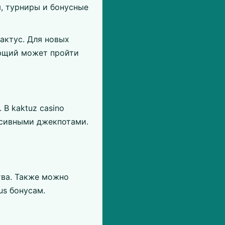
ы, турниры и бонусные
актус. Для новых
ающий может пройти
 В kaktuz casino
ссивными джекпотами.
тва. Также можно
us бонусам.