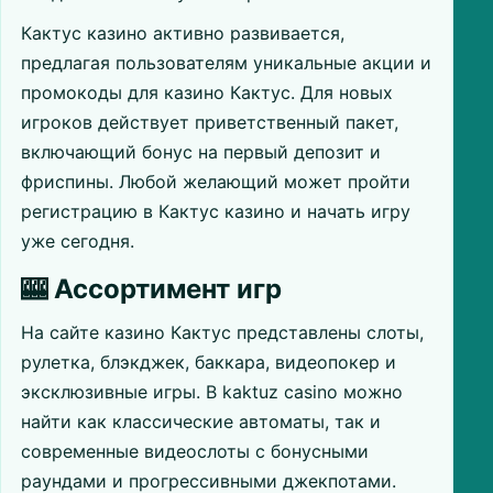
Кактус казино активно развивается,
предлагая пользователям уникальные акции и
промокоды для казино Кактус. Для новых
игроков действует приветственный пакет,
включающий бонус на первый депозит и
фриспины. Любой желающий может пройти
регистрацию в Кактус казино и начать игру
уже сегодня.
🎰 Ассортимент игр
На сайте казино Кактус представлены слоты,
рулетка, блэкджек, баккара, видеопокер и
эксклюзивные игры. В kaktuz casino можно
найти как классические автоматы, так и
современные видеослоты с бонусными
раундами и прогрессивными джекпотами.