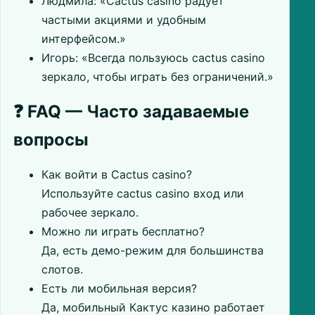
Людмила: «Cactus casino радует
частыми акциями и удобным
интерфейсом.»
Игорь: «Всегда пользуюсь cactus casino
зеркало, чтобы играть без ограничений.»
❓ FAQ — Часто задаваемые
вопросы
Как войти в Cactus casino?
Используйте cactus casino вход или
рабочее зеркало.
Можно ли играть бесплатно?
Да, есть демо-режим для большинства
слотов.
Есть ли мобильная версия?
Да, мобильный Кактус казино работает