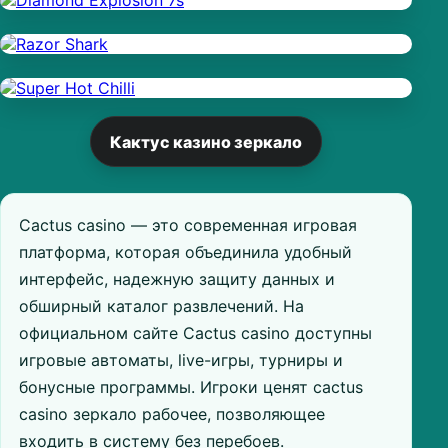
Кактус казино зеркало
Cactus casino — это современная игровая
платформа, которая объединила удобный
интерфейс, надежную защиту данных и
обширный каталог развлечений. На
официальном сайте Cactus casino доступны
игровые автоматы, live-игры, турниры и
бонусные программы. Игроки ценят cactus
casino зеркало рабочее, позволяющее
входить в систему без перебоев.