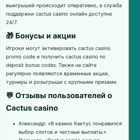
выигрышей происходит оперативно, а служба
поддержки cactus casino онлайн доступна
24/7.
🎁 Бонусы и акции
Игроки могут активировать cactus casino
promo code и получить cactus casino no
deposit bonus codes. Также на сайте
регулярно появляются временные акции,
турниры и розыгрыши с крупными призами.
💬 Отзывы пользователей о
Cactus casino
Александр: «В казино Кактус понравился
выбор слотов и честные выплаты.»