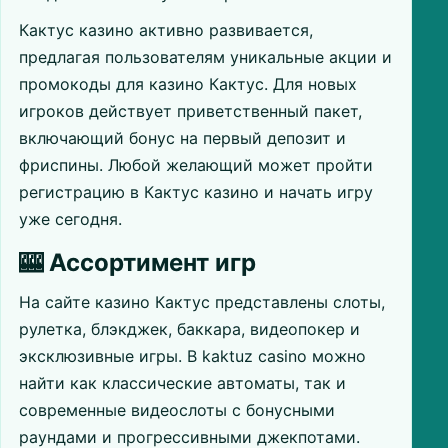
Кактус казино активно развивается,
предлагая пользователям уникальные акции и
промокоды для казино Кактус. Для новых
игроков действует приветственный пакет,
включающий бонус на первый депозит и
фриспины. Любой желающий может пройти
регистрацию в Кактус казино и начать игру
уже сегодня.
🎰 Ассортимент игр
На сайте казино Кактус представлены слоты,
рулетка, блэкджек, баккара, видеопокер и
эксклюзивные игры. В kaktuz casino можно
найти как классические автоматы, так и
современные видеослоты с бонусными
раундами и прогрессивными джекпотами.