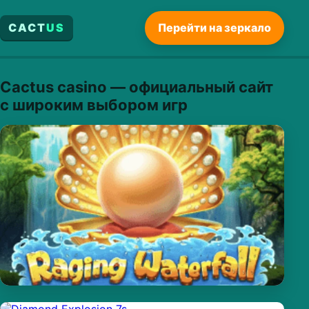
CACT
US
Перейти на зеркало
Cactus casino — официальный сайт
с широким выбором игр