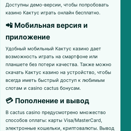
Доступны демо-версии, чтобы попробовать
казино Кактус играть онлайн бесплатно.
📲 Мобильная версия и
приложение
Удобный мобильный Кактус казино дает
возможность играть на смартфоне или
планшете без потери качества. Также можно
скачать Кактус казино на устройство, чтобы
всегда иметь быстрый доступ к любимым
слотам и casino cactus бонусам.
💳 Пополнение и вывод
В cactus casino предусмотрено множество
способов оплаты: карты Visa/MasterCard,
электронные кошельки, криптовалюты. Вывод