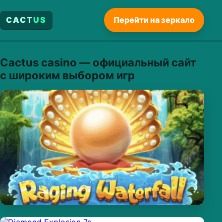
CACT
US
Перейти на зеркало
Cactus casino — официальный сайт
с широким выбором игр