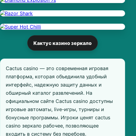
Кактус казино зеркало
Cactus casino — это современная игровая
платформа, которая объединила удобный
интерфейс, надежную защиту данных и
обширный каталог развлечений. На
официальном сайте Cactus casino доступны
игровые автоматы, live-игры, турниры и
бонусные программы. Игроки ценят cactus
casino зеркало рабочее, позволяющее
входить в систему без перебоев.