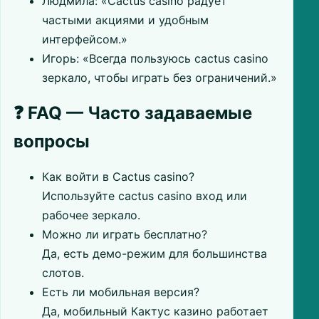
Людмила: «Cactus casino радует
частыми акциями и удобным
интерфейсом.»
Игорь: «Всегда пользуюсь cactus casino
зеркало, чтобы играть без ограничений.»
❓ FAQ — Часто задаваемые
вопросы
Как войти в Cactus casino?
Используйте cactus casino вход или
рабочее зеркало.
Можно ли играть бесплатно?
Да, есть демо-режим для большинства
слотов.
Есть ли мобильная версия?
Да, мобильный Кактус казино работает