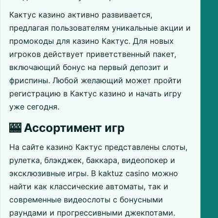
Кактус казино активно развивается,
предлагая пользователям уникальные акции и
промокоды для казино Кактус. Для новых
игроков действует приветственный пакет,
включающий бонус на первый депозит и
фриспины. Любой желающий может пройти
регистрацию в Кактус казино и начать игру
уже сегодня.
🎰 Ассортимент игр
На сайте казино Кактус представлены слоты,
рулетка, блэкджек, баккара, видеопокер и
эксклюзивные игры. В kaktuz casino можно
найти как классические автоматы, так и
современные видеослоты с бонусными
раундами и прогрессивными джекпотами.