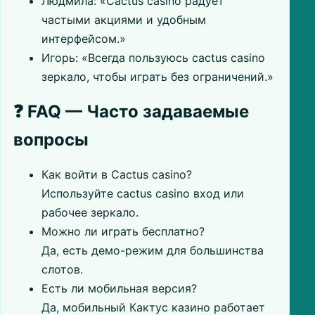
Людмила: «Cactus casino радует
частыми акциями и удобным
интерфейсом.»
Игорь: «Всегда пользуюсь cactus casino
зеркало, чтобы играть без ограничений.»
❓ FAQ — Часто задаваемые
вопросы
Как войти в Cactus casino?
Используйте cactus casino вход или
рабочее зеркало.
Можно ли играть бесплатно?
Да, есть демо-режим для большинства
слотов.
Есть ли мобильная версия?
Да, мобильный Кактус казино работает