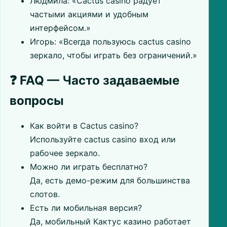
Людмила: «Cactus casino радует
частыми акциями и удобным
интерфейсом.»
Игорь: «Всегда пользуюсь cactus casino
зеркало, чтобы играть без ограничений.»
❓ FAQ — Часто задаваемые
вопросы
Как войти в Cactus casino?
Используйте cactus casino вход или
рабочее зеркало.
Можно ли играть бесплатно?
Да, есть демо-режим для большинства
слотов.
Есть ли мобильная версия?
Да, мобильный Кактус казино работает