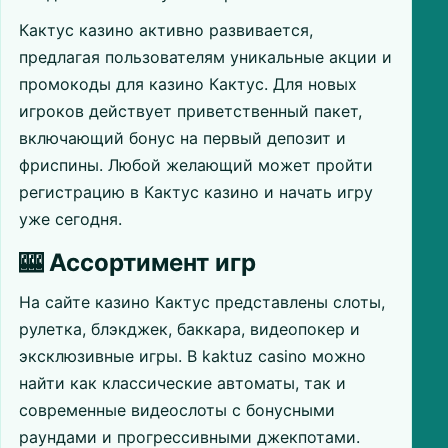
Кактус казино активно развивается,
предлагая пользователям уникальные акции и
промокоды для казино Кактус. Для новых
игроков действует приветственный пакет,
включающий бонус на первый депозит и
фриспины. Любой желающий может пройти
регистрацию в Кактус казино и начать игру
уже сегодня.
🎰 Ассортимент игр
На сайте казино Кактус представлены слоты,
рулетка, блэкджек, баккара, видеопокер и
эксклюзивные игры. В kaktuz casino можно
найти как классические автоматы, так и
современные видеослоты с бонусными
раундами и прогрессивными джекпотами.