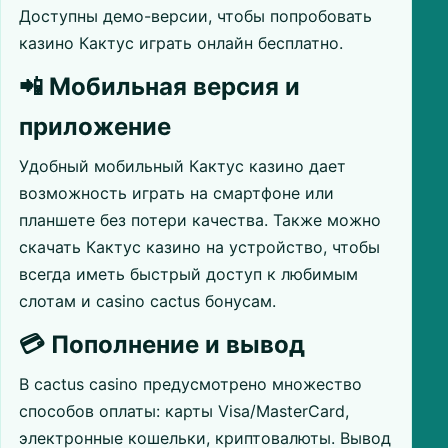
Доступны демо-версии, чтобы попробовать
казино Кактус играть онлайн бесплатно.
📲 Мобильная версия и
приложение
Удобный мобильный Кактус казино дает
возможность играть на смартфоне или
планшете без потери качества. Также можно
скачать Кактус казино на устройство, чтобы
всегда иметь быстрый доступ к любимым
слотам и casino cactus бонусам.
💳 Пополнение и вывод
В cactus casino предусмотрено множество
способов оплаты: карты Visa/MasterCard,
электронные кошельки, криптовалюты. Вывод