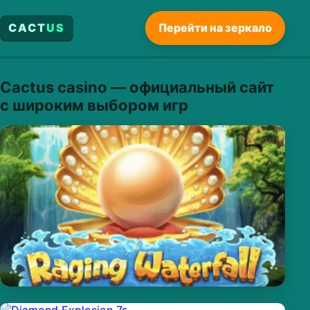
CACT
US
Перейти на зеркало
Cactus casino — официальный сайт
с широким выбором игр