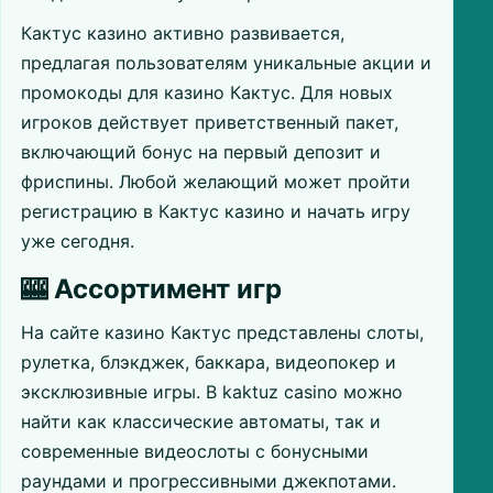
Кактус казино активно развивается,
предлагая пользователям уникальные акции и
промокоды для казино Кактус. Для новых
игроков действует приветственный пакет,
включающий бонус на первый депозит и
фриспины. Любой желающий может пройти
регистрацию в Кактус казино и начать игру
уже сегодня.
🎰 Ассортимент игр
На сайте казино Кактус представлены слоты,
рулетка, блэкджек, баккара, видеопокер и
эксклюзивные игры. В kaktuz casino можно
найти как классические автоматы, так и
современные видеослоты с бонусными
раундами и прогрессивными джекпотами.