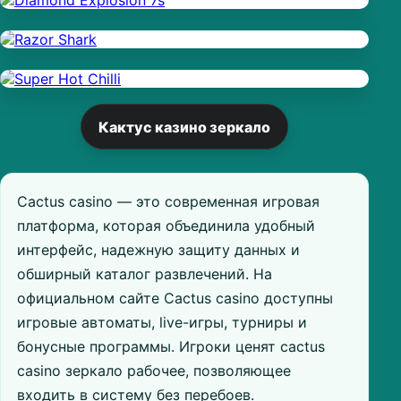
Кактус казино зеркало
Cactus casino — это современная игровая
платформа, которая объединила удобный
интерфейс, надежную защиту данных и
обширный каталог развлечений. На
официальном сайте Cactus casino доступны
игровые автоматы, live-игры, турниры и
бонусные программы. Игроки ценят cactus
casino зеркало рабочее, позволяющее
входить в систему без перебоев.