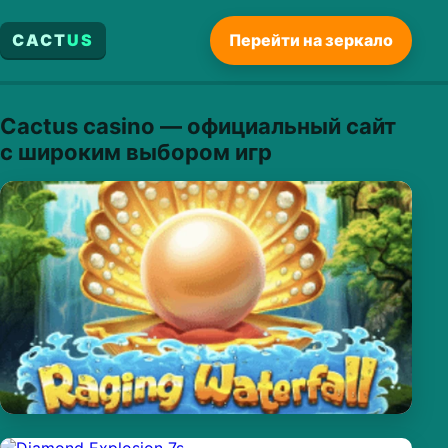
CACT
US
Перейти на зеркало
Cactus casino — официальный сайт
с широким выбором игр