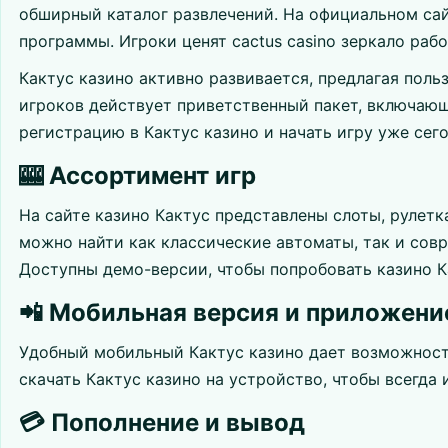
обширный каталог развлечений. На официальном сайт
программы. Игроки ценят cactus casino зеркало раб
Кактус казино активно развивается, предлагая поль
игроков действует приветственный пакет, включаю
регистрацию в Кактус казино и начать игру уже сего
🎰 Ассортимент игр
На сайте казино Кактус представлены слоты, рулетка
можно найти как классические автоматы, так и со
Доступны демо-версии, чтобы попробовать казино Ка
📲 Мобильная версия и приложени
Удобный мобильный Кактус казино дает возможность
скачать Кактус казино на устройство, чтобы всегда
💳 Пополнение и вывод