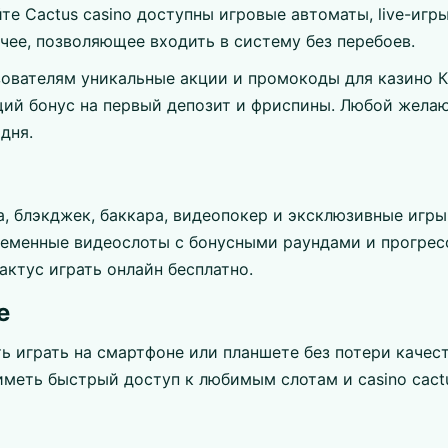
е Cactus casino доступны игровые автоматы, live-игр
очее, позволяющее входить в систему без перебоев.
зователям уникальные акции и промокоды для казино К
щий бонус на первый депозит и фриспины. Любой жел
дня.
, блэкджек, баккара, видеопокер и эксклюзивные игры.
временные видеослоты с бонусными раундами и прогре
ктус играть онлайн бесплатно.
е
 играть на смартфоне или планшете без потери качес
 иметь быстрый доступ к любимым слотам и casino cact