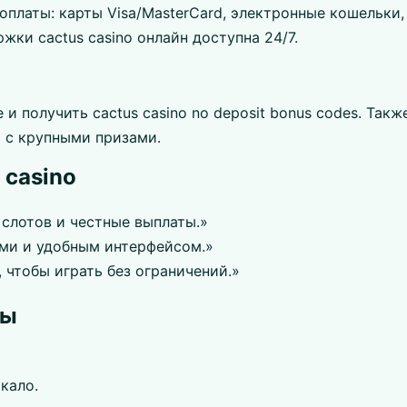
оплаты: карты Visa/MasterCard, электронные кошельки
ки cactus casino онлайн доступна 24/7.
и получить cactus casino no deposit bonus codes. Такж
 с крупными призами.
 casino
 слотов и честные выплаты.»
ями и удобным интерфейсом.»
, чтобы играть без ограничений.»
сы
кало.