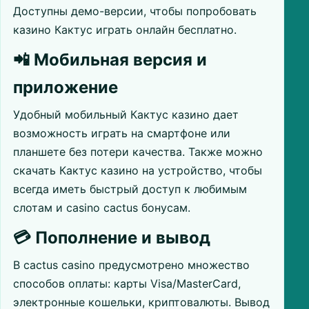
Доступны демо-версии, чтобы попробовать
казино Кактус играть онлайн бесплатно.
📲 Мобильная версия и
приложение
Удобный мобильный Кактус казино дает
возможность играть на смартфоне или
планшете без потери качества. Также можно
скачать Кактус казино на устройство, чтобы
всегда иметь быстрый доступ к любимым
слотам и casino cactus бонусам.
💳 Пополнение и вывод
В cactus casino предусмотрено множество
способов оплаты: карты Visa/MasterCard,
электронные кошельки, криптовалюты. Вывод