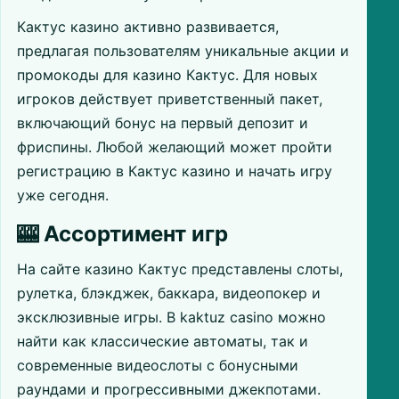
Кактус казино активно развивается,
предлагая пользователям уникальные акции и
промокоды для казино Кактус. Для новых
игроков действует приветственный пакет,
включающий бонус на первый депозит и
фриспины. Любой желающий может пройти
регистрацию в Кактус казино и начать игру
уже сегодня.
🎰 Ассортимент игр
На сайте казино Кактус представлены слоты,
рулетка, блэкджек, баккара, видеопокер и
эксклюзивные игры. В kaktuz casino можно
найти как классические автоматы, так и
современные видеослоты с бонусными
раундами и прогрессивными джекпотами.