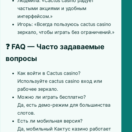
Людмила: «Cactus casino радует
частыми акциями и удобным
интерфейсом.»
Игорь: «Всегда пользуюсь cactus casino
зеркало, чтобы играть без ограничений.»
❓ FAQ — Часто задаваемые
вопросы
Как войти в Cactus casino?
Используйте cactus casino вход или
рабочее зеркало.
Можно ли играть бесплатно?
Да, есть демо-режим для большинства
слотов.
Есть ли мобильная версия?
Да, мобильный Кактус казино работает