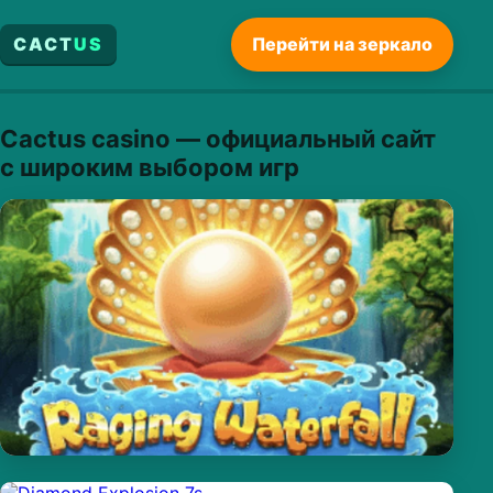
CACT
US
Перейти на зеркало
Cactus casino — официальный сайт
с широким выбором игр