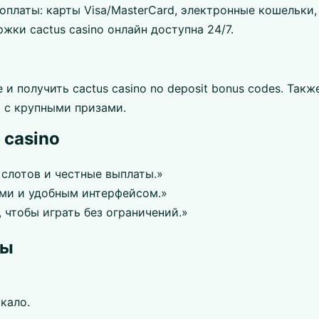
оплаты: карты Visa/MasterCard, электронные кошельки
ки cactus casino онлайн доступна 24/7.
и получить cactus casino no deposit bonus codes. Такж
 с крупными призами.
 casino
 слотов и честные выплаты.»
ями и удобным интерфейсом.»
, чтобы играть без ограничений.»
сы
кало.