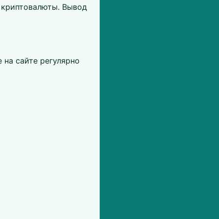
, криптовалюты. Вывод
е на сайте регулярно