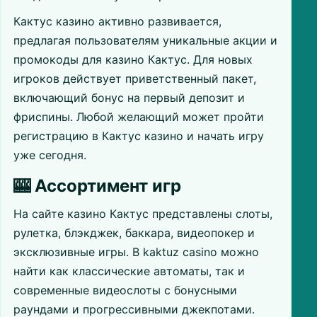
Кактус казино активно развивается,
предлагая пользователям уникальные акции и
промокоды для казино Кактус. Для новых
игроков действует приветственный пакет,
включающий бонус на первый депозит и
фриспины. Любой желающий может пройти
регистрацию в Кактус казино и начать игру
уже сегодня.
🎰 Ассортимент игр
На сайте казино Кактус представлены слоты,
рулетка, блэкджек, баккара, видеопокер и
эксклюзивные игры. В kaktuz casino можно
найти как классические автоматы, так и
современные видеослоты с бонусными
раундами и прогрессивными джекпотами.