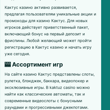
Кактус казино активно развивается,
предлагая пользователям уникальные акции и
промокоды для казино Кактус. Для новых
игроков действует приветственный пакет,
включающий бонус на первый депозит и
фриспины. Любой желающий может пройти
регистрацию в Кактус казино и начать игру
уже сегодня.
🎰 Ассортимент игр
На сайте казино Кактус представлены слоты,
рулетка, блэкджек, баккара, видеопокер и
эксклюзивные игры. В kaktuz casino можно
найти как классические автоматы, так и
современные видеослоты с бонусными
раундами и прогрессивными джекпотами.