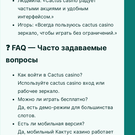
Людмила: «Cactus casino радует
частыми акциями и удобным
интерфейсом.»
Игорь: «Всегда пользуюсь cactus casino
зеркало, чтобы играть без ограничений.»
❓ FAQ — Часто задаваемые
вопросы
Как войти в Cactus casino?
Используйте cactus casino вход или
рабочее зеркало.
Можно ли играть бесплатно?
Да, есть демо-режим для большинства
слотов.
Есть ли мобильная версия?
Да, мобильный Кактус казино работает