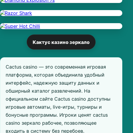
Кактус казино зеркало
Cactus casino — это современная игровая
платформа, которая объединила удобный
интерфейс, надежную защиту данных и
обширный каталог развлечений. На
официальном сайте Cactus casino доступны
игровые автоматы, live-игры, турниры и
бонусные программы. Игроки ценят cactus
casino зеркало рабочее, позволяющее
входить в систему без перебоев.