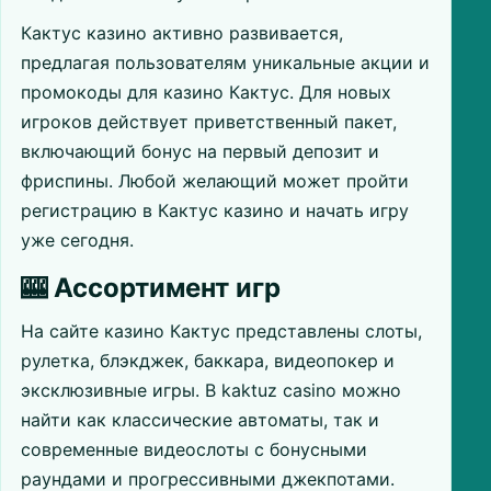
Кактус казино активно развивается,
предлагая пользователям уникальные акции и
промокоды для казино Кактус. Для новых
игроков действует приветственный пакет,
включающий бонус на первый депозит и
фриспины. Любой желающий может пройти
регистрацию в Кактус казино и начать игру
уже сегодня.
🎰 Ассортимент игр
На сайте казино Кактус представлены слоты,
рулетка, блэкджек, баккара, видеопокер и
эксклюзивные игры. В kaktuz casino можно
найти как классические автоматы, так и
современные видеослоты с бонусными
раундами и прогрессивными джекпотами.