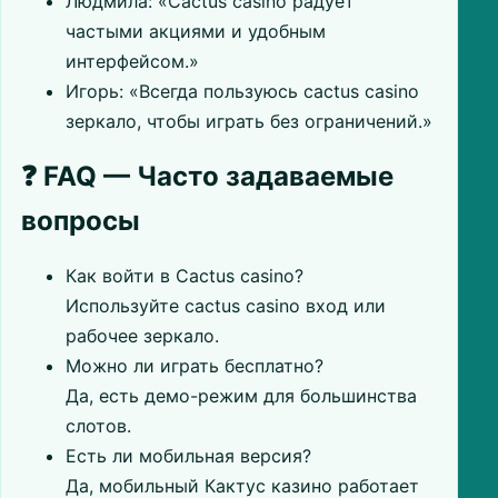
Людмила: «Cactus casino радует
частыми акциями и удобным
интерфейсом.»
Игорь: «Всегда пользуюсь cactus casino
зеркало, чтобы играть без ограничений.»
❓ FAQ — Часто задаваемые
вопросы
Как войти в Cactus casino?
Используйте cactus casino вход или
рабочее зеркало.
Можно ли играть бесплатно?
Да, есть демо-режим для большинства
слотов.
Есть ли мобильная версия?
Да, мобильный Кактус казино работает