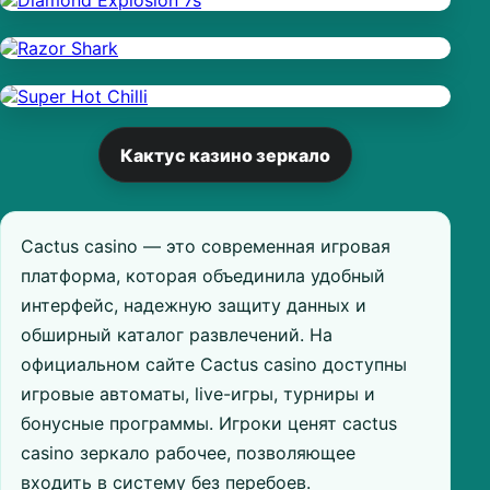
Кактус казино зеркало
Cactus casino — это современная игровая
платформа, которая объединила удобный
интерфейс, надежную защиту данных и
обширный каталог развлечений. На
официальном сайте Cactus casino доступны
игровые автоматы, live-игры, турниры и
бонусные программы. Игроки ценят cactus
casino зеркало рабочее, позволяющее
входить в систему без перебоев.