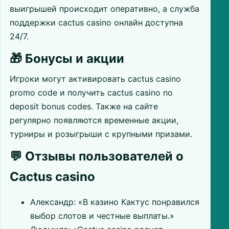
выигрышей происходит оперативно, а служба
поддержки cactus casino онлайн доступна
24/7.
🎁 Бонусы и акции
Игроки могут активировать cactus casino
promo code и получить cactus casino no
deposit bonus codes. Также на сайте
регулярно появляются временные акции,
турниры и розыгрыши с крупными призами.
💬 Отзывы пользователей о
Cactus casino
Александр: «В казино Кактус понравился
выбор слотов и честные выплаты.»