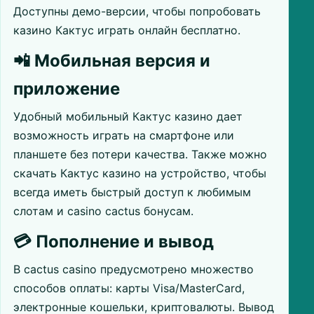
Доступны демо-версии, чтобы попробовать
казино Кактус играть онлайн бесплатно.
📲 Мобильная версия и
приложение
Удобный мобильный Кактус казино дает
возможность играть на смартфоне или
планшете без потери качества. Также можно
скачать Кактус казино на устройство, чтобы
всегда иметь быстрый доступ к любимым
слотам и casino cactus бонусам.
💳 Пополнение и вывод
В cactus casino предусмотрено множество
способов оплаты: карты Visa/MasterCard,
электронные кошельки, криптовалюты. Вывод