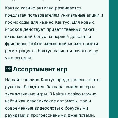
Кактус казино активно развивается,
предлагая пользователям уникальные акции и
промокоды для казино Кактус. Для новых
игроков действует приветственный пакет,
включающий бонус на первый депозит и
фриспины. Любой желающий может пройти
регистрацию в Кактус казино и начать игру
уже сегодня.
🎰 Ассортимент игр
На сайте казино Кактус представлены слоты,
рулетка, блэкджек, баккара, видеопокер и
эксклюзивные игры. В kaktuz casino можно
найти как классические автоматы, так и
современные видеослоты с бонусными
раундами и прогрессивными джекпотами.