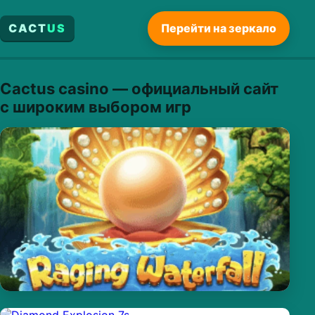
CACT
US
Перейти на зеркало
Cactus casino — официальный сайт
с широким выбором игр