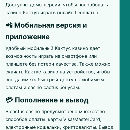
Доступны демо-версии, чтобы попробовать
казино Кактус играть онлайн бесплатно.
📲 Мобильная версия и
приложение
Удобный мобильный Кактус казино дает
возможность играть на смартфоне или
планшете без потери качества. Также можно
скачать Кактус казино на устройство, чтобы
всегда иметь быстрый доступ к любимым
слотам и casino cactus бонусам.
💳 Пополнение и вывод
В cactus casino предусмотрено множество
способов оплаты: карты Visa/MasterCard,
электронные кошельки, криптовалюты. Вывод