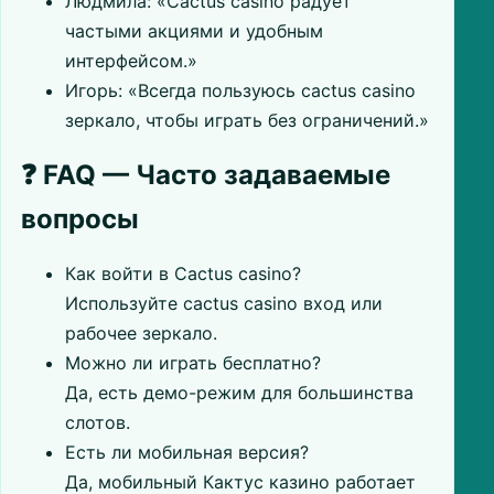
Людмила: «Cactus casino радует
частыми акциями и удобным
интерфейсом.»
Игорь: «Всегда пользуюсь cactus casino
зеркало, чтобы играть без ограничений.»
❓ FAQ — Часто задаваемые
вопросы
Как войти в Cactus casino?
Используйте cactus casino вход или
рабочее зеркало.
Можно ли играть бесплатно?
Да, есть демо-режим для большинства
слотов.
Есть ли мобильная версия?
Да, мобильный Кактус казино работает