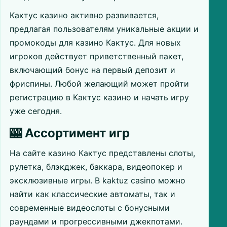
Кактус казино активно развивается,
предлагая пользователям уникальные акции и
промокоды для казино Кактус. Для новых
игроков действует приветственный пакет,
включающий бонус на первый депозит и
фриспины. Любой желающий может пройти
регистрацию в Кактус казино и начать игру
уже сегодня.
🎰 Ассортимент игр
На сайте казино Кактус представлены слоты,
рулетка, блэкджек, баккара, видеопокер и
эксклюзивные игры. В kaktuz casino можно
найти как классические автоматы, так и
современные видеослоты с бонусными
раундами и прогрессивными джекпотами.