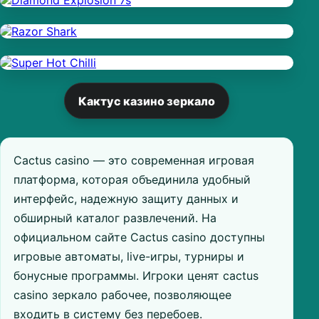
Кактус казино зеркало
Cactus casino — это современная игровая
платформа, которая объединила удобный
интерфейс, надежную защиту данных и
обширный каталог развлечений. На
официальном сайте Cactus casino доступны
игровые автоматы, live-игры, турниры и
бонусные программы. Игроки ценят cactus
casino зеркало рабочее, позволяющее
входить в систему без перебоев.