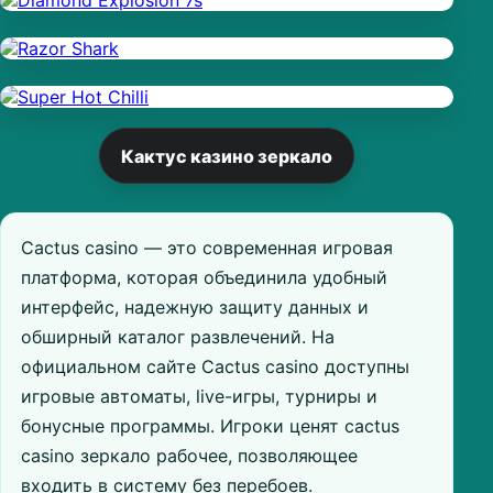
Кактус казино зеркало
Cactus casino — это современная игровая
платформа, которая объединила удобный
интерфейс, надежную защиту данных и
обширный каталог развлечений. На
официальном сайте Cactus casino доступны
игровые автоматы, live-игры, турниры и
бонусные программы. Игроки ценят cactus
casino зеркало рабочее, позволяющее
входить в систему без перебоев.