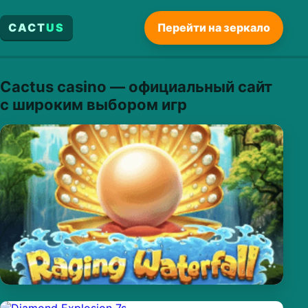
CACT
US
Перейти на зеркало
Cactus casino — официальный сайт
с широким выбором игр