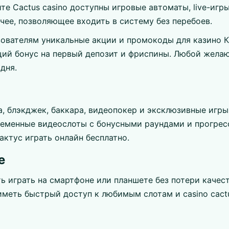
е Cactus casino доступны игровые автоматы, live-игр
очее, позволяющее входить в систему без перебоев.
зователям уникальные акции и промокоды для казино К
щий бонус на первый депозит и фриспины. Любой жел
дня.
, блэкджек, баккара, видеопокер и эксклюзивные игры.
временные видеослоты с бонусными раундами и прогре
ктус играть онлайн бесплатно.
е
 играть на смартфоне или планшете без потери качес
 иметь быстрый доступ к любимым слотам и casino cact