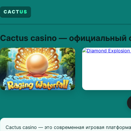
CACT
US
Cactus casino — официальный 
Cactus casino — это современная игровая платформ