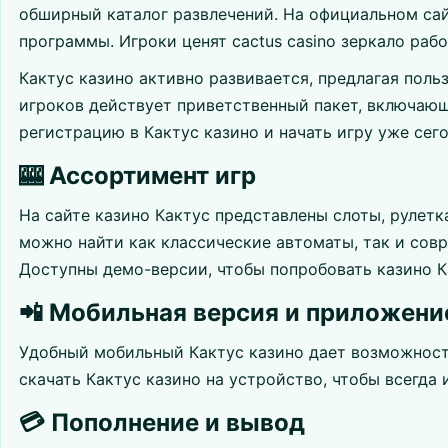
обширный каталог развлечений. На официальном сайт
программы. Игроки ценят cactus casino зеркало раб
Кактус казино активно развивается, предлагая поль
игроков действует приветственный пакет, включаю
регистрацию в Кактус казино и начать игру уже сего
🎰 Ассортимент игр
На сайте казино Кактус представлены слоты, рулетка
можно найти как классические автоматы, так и со
Доступны демо-версии, чтобы попробовать казино Ка
📲 Мобильная версия и приложени
Удобный мобильный Кактус казино дает возможность
скачать Кактус казино на устройство, чтобы всегда
💳 Пополнение и вывод