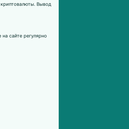
, криптовалюты. Вывод
е на сайте регулярно