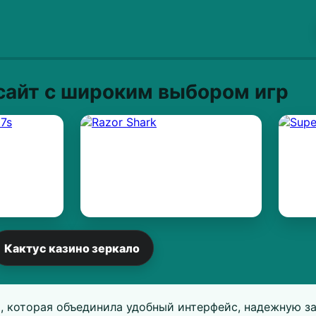
сайт с широким выбором игр
Кактус казино зеркало
а, которая объединила удобный интерфейс, надежную з