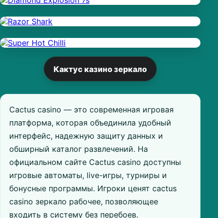
Кактус казино зеркало
Cactus casino — это современная игровая
платформа, которая объединила удобный
интерфейс, надежную защиту данных и
обширный каталог развлечений. На
официальном сайте Cactus casino доступны
игровые автоматы, live-игры, турниры и
бонусные программы. Игроки ценят cactus
casino зеркало рабочее, позволяющее
входить в систему без перебоев.