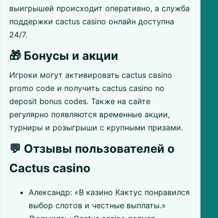
выигрышей происходит оперативно, а служба
поддержки cactus casino онлайн доступна
24/7.
🎁 Бонусы и акции
Игроки могут активировать cactus casino
promo code и получить cactus casino no
deposit bonus codes. Также на сайте
регулярно появляются временные акции,
турниры и розыгрыши с крупными призами.
💬 Отзывы пользователей о
Cactus casino
Александр: «В казино Кактус понравился
выбор слотов и честные выплаты.»