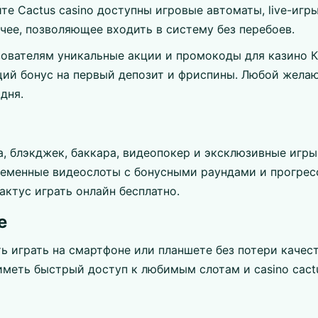
е Cactus casino доступны игровые автоматы, live-игр
очее, позволяющее входить в систему без перебоев.
зователям уникальные акции и промокоды для казино К
щий бонус на первый депозит и фриспины. Любой жел
дня.
, блэкджек, баккара, видеопокер и эксклюзивные игры.
временные видеослоты с бонусными раундами и прогре
ктус играть онлайн бесплатно.
е
 играть на смартфоне или планшете без потери качес
 иметь быстрый доступ к любимым слотам и casino cact