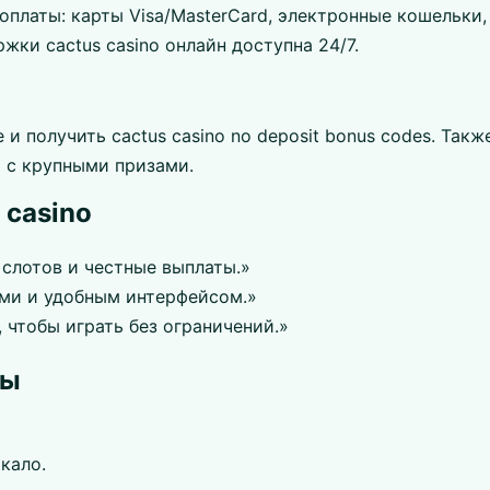
оплаты: карты Visa/MasterCard, электронные кошельки
ки cactus casino онлайн доступна 24/7.
и получить cactus casino no deposit bonus codes. Такж
 с крупными призами.
 casino
 слотов и честные выплаты.»
ями и удобным интерфейсом.»
, чтобы играть без ограничений.»
сы
кало.