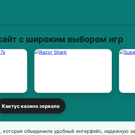
сайт с широким выбором игр
Кактус казино зеркало
а, которая объединила удобный интерфейс, надежную з