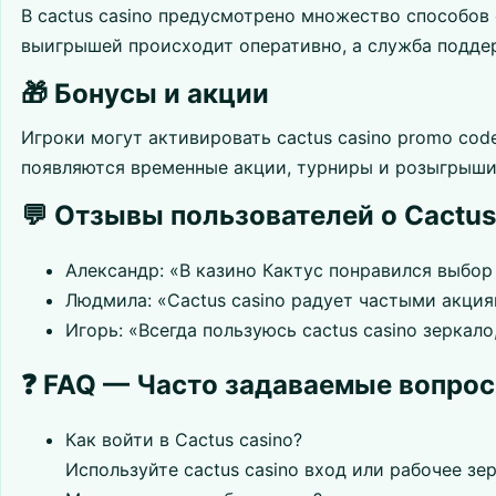
В cactus casino предусмотрено множество способов 
выигрышей происходит оперативно, а служба поддерж
🎁 Бонусы и акции
Игроки могут активировать cactus casino promo code 
появляются временные акции, турниры и розыгрыши
💬 Отзывы пользователей о Cactus
Александр: «В казино Кактус понравился выбор
Людмила: «Cactus casino радует частыми акци
Игорь: «Всегда пользуюсь cactus casino зеркало
❓ FAQ — Часто задаваемые вопро
Как войти в Cactus casino?
Используйте cactus casino вход или рабочее зер