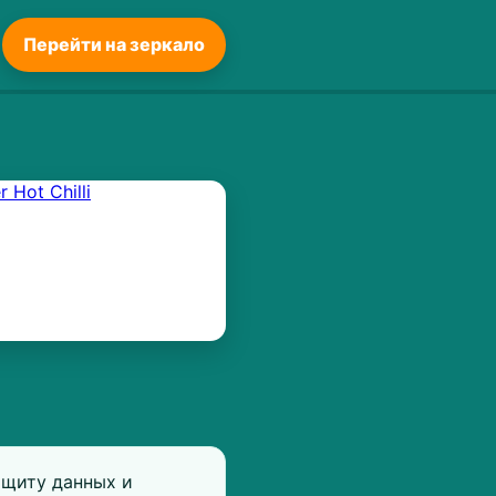
Перейти на зеркало
ащиту данных и