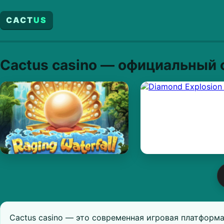
CACT
US
Cactus casino — официальный 
Cactus casino — это современная игровая платформ