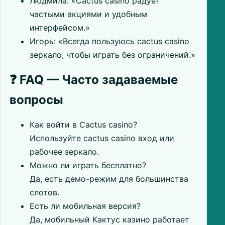
Людмила: «Cactus casino радует
частыми акциями и удобным
интерфейсом.»
Игорь: «Всегда пользуюсь cactus casino
зеркало, чтобы играть без ограничений.»
❓ FAQ — Часто задаваемые
вопросы
Как войти в Cactus casino?
Используйте cactus casino вход или
рабочее зеркало.
Можно ли играть бесплатно?
Да, есть демо-режим для большинства
слотов.
Есть ли мобильная версия?
Да, мобильный Кактус казино работает