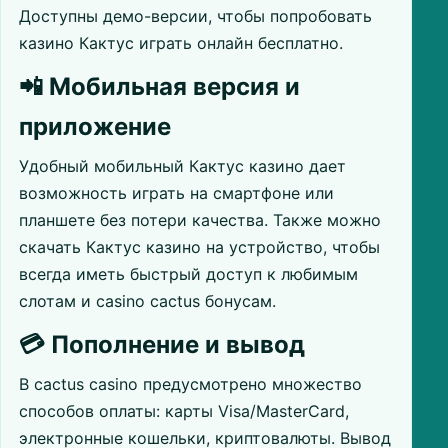
Доступны демо-версии, чтобы попробовать
казино Кактус играть онлайн бесплатно.
📲 Мобильная версия и
приложение
Удобный мобильный Кактус казино дает
возможность играть на смартфоне или
планшете без потери качества. Также можно
скачать Кактус казино на устройство, чтобы
всегда иметь быстрый доступ к любимым
слотам и casino cactus бонусам.
💳 Пополнение и вывод
В cactus casino предусмотрено множество
способов оплаты: карты Visa/MasterCard,
электронные кошельки, криптовалюты. Вывод