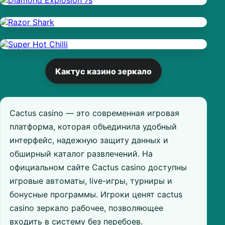
Кактус казино зеркало
Cactus casino — это современная игровая
платформа, которая объединила удобный
интерфейс, надежную защиту данных и
обширный каталог развлечений. На
официальном сайте Cactus casino доступны
игровые автоматы, live-игры, турниры и
бонусные программы. Игроки ценят cactus
casino зеркало рабочее, позволяющее
входить в систему без перебоев.