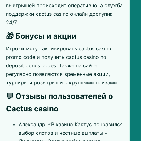
выигрышей происходит оперативно, а служба
поддержки cactus casino онлайн доступна
24/7.
🎁 Бонусы и акции
Игроки могут активировать cactus casino
promo code и получить cactus casino no
deposit bonus codes. Также на сайте
регулярно появляются временные акции,
турниры и розыгрыши с крупными призами.
💬 Отзывы пользователей о
Cactus casino
Александр: «В казино Кактус понравился
выбор слотов и честные выплаты.»