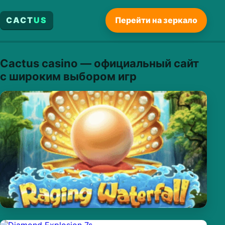
CACT
US
Перейти на зеркало
Cactus casino — официальный сайт
с широким выбором игр