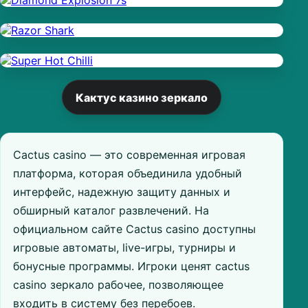
Кактус казино зеркало
Cactus casino — это современная игровая
платформа, которая объединила удобный
интерфейс, надежную защиту данных и
обширный каталог развлечений. На
официальном сайте Cactus casino доступны
игровые автоматы, live-игры, турниры и
бонусные программы. Игроки ценят cactus
casino зеркало рабочее, позволяющее
входить в систему без перебоев.