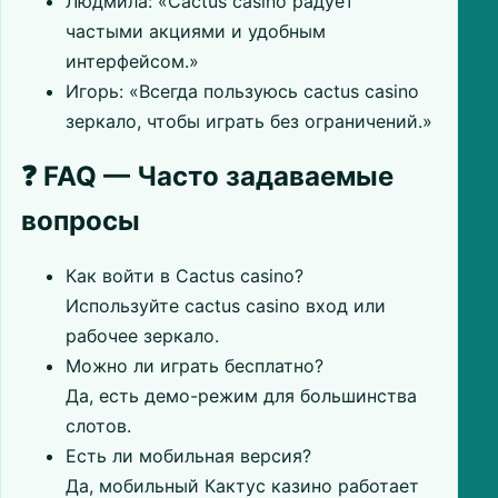
Людмила: «Cactus casino радует
частыми акциями и удобным
интерфейсом.»
Игорь: «Всегда пользуюсь cactus casino
зеркало, чтобы играть без ограничений.»
❓ FAQ — Часто задаваемые
вопросы
Как войти в Cactus casino?
Используйте cactus casino вход или
рабочее зеркало.
Можно ли играть бесплатно?
Да, есть демо-режим для большинства
слотов.
Есть ли мобильная версия?
Да, мобильный Кактус казино работает