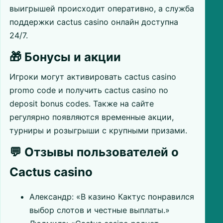
выигрышей происходит оперативно, а служба
поддержки cactus casino онлайн доступна
24/7.
🎁 Бонусы и акции
Игроки могут активировать cactus casino
promo code и получить cactus casino no
deposit bonus codes. Также на сайте
регулярно появляются временные акции,
турниры и розыгрыши с крупными призами.
💬 Отзывы пользователей о
Cactus casino
Александр: «В казино Кактус понравился
выбор слотов и честные выплаты.»