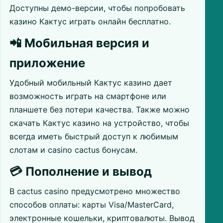
Доступны демо-версии, чтобы попробовать
казино Кактус играть онлайн бесплатно.
📲 Мобильная версия и
приложение
Удобный мобильный Кактус казино дает
возможность играть на смартфоне или
планшете без потери качества. Также можно
скачать Кактус казино на устройство, чтобы
всегда иметь быстрый доступ к любимым
слотам и casino cactus бонусам.
💳 Пополнение и вывод
В cactus casino предусмотрено множество
способов оплаты: карты Visa/MasterCard,
электронные кошельки, криптовалюты. Вывод