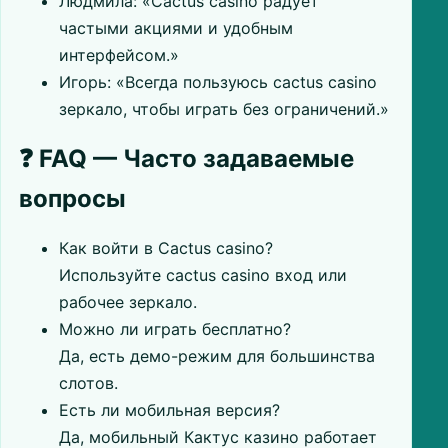
Людмила: «Cactus casino радует
частыми акциями и удобным
интерфейсом.»
Игорь: «Всегда пользуюсь cactus casino
зеркало, чтобы играть без ограничений.»
❓ FAQ — Часто задаваемые
вопросы
Как войти в Cactus casino?
Используйте cactus casino вход или
рабочее зеркало.
Можно ли играть бесплатно?
Да, есть демо-режим для большинства
слотов.
Есть ли мобильная версия?
Да, мобильный Кактус казино работает