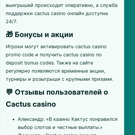
выигрышей происходит оперативно, а служба
поддержки cactus casino онлайн доступна
24/7.
🎁 Бонусы и акции
Игроки могут активировать cactus casino
promo code и получить cactus casino no
deposit bonus codes. Также на сайте
регулярно появляются временные акции,
турниры и розыгрыши с крупными призами.
💬 Отзывы пользователей о
Cactus casino
Александр: «В казино Кактус понравился
выбор слотов и честные выплаты.»