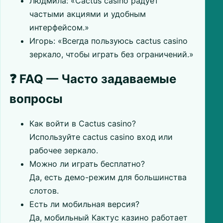
Людмила: «Cactus casino радует
частыми акциями и удобным
интерфейсом.»
Игорь: «Всегда пользуюсь cactus casino
зеркало, чтобы играть без ограничений.»
❓ FAQ — Часто задаваемые
вопросы
Как войти в Cactus casino?
Используйте cactus casino вход или
рабочее зеркало.
Можно ли играть бесплатно?
Да, есть демо-режим для большинства
слотов.
Есть ли мобильная версия?
Да, мобильный Кактус казино работает