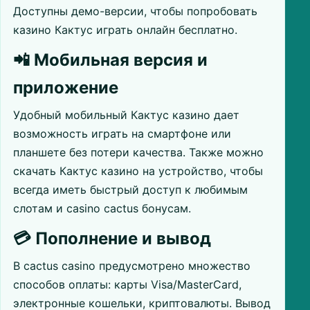
Доступны демо-версии, чтобы попробовать
казино Кактус играть онлайн бесплатно.
📲 Мобильная версия и
приложение
Удобный мобильный Кактус казино дает
возможность играть на смартфоне или
планшете без потери качества. Также можно
скачать Кактус казино на устройство, чтобы
всегда иметь быстрый доступ к любимым
слотам и casino cactus бонусам.
💳 Пополнение и вывод
В cactus casino предусмотрено множество
способов оплаты: карты Visa/MasterCard,
электронные кошельки, криптовалюты. Вывод