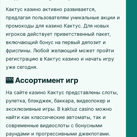
Кактус казино активно развивается,
предлагая пользователям уникальные акции и
промокоды для казино Кактус. Для новых
игроков действует приветственный пакет,
включающий бонус на первый депозит и
фриспины. Любой желающий может пройти
регистрацию в Кактус казино и начать игру
уже сегодня.
🎰 Ассортимент игр
На сайте казино Кактус представлены слоты,
рулетка, блэкджек, баккара, видеопокер и
эксклюзивные игры. В kaktuz casino можно
найти как классические автоматы, так и
современные видеослоты с бонусными
раундами и прогрессивными джекпотами.