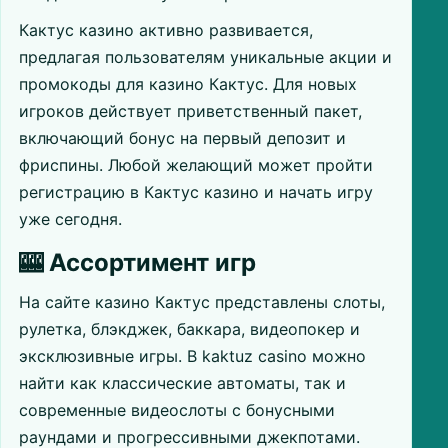
Кактус казино активно развивается,
предлагая пользователям уникальные акции и
промокоды для казино Кактус. Для новых
игроков действует приветственный пакет,
включающий бонус на первый депозит и
фриспины. Любой желающий может пройти
регистрацию в Кактус казино и начать игру
уже сегодня.
🎰 Ассортимент игр
На сайте казино Кактус представлены слоты,
рулетка, блэкджек, баккара, видеопокер и
эксклюзивные игры. В kaktuz casino можно
найти как классические автоматы, так и
современные видеослоты с бонусными
раундами и прогрессивными джекпотами.