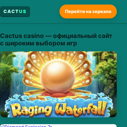
CACT
US
Перейти на зеркало
Cactus casino — официальный сайт
с широким выбором игр