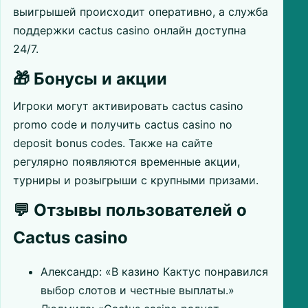
выигрышей происходит оперативно, а служба
поддержки cactus casino онлайн доступна
24/7.
🎁 Бонусы и акции
Игроки могут активировать cactus casino
promo code и получить cactus casino no
deposit bonus codes. Также на сайте
регулярно появляются временные акции,
турниры и розыгрыши с крупными призами.
💬 Отзывы пользователей о
Cactus casino
Александр: «В казино Кактус понравился
выбор слотов и честные выплаты.»