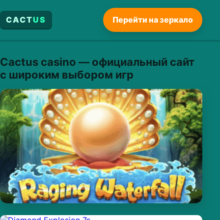
CACT
US
Перейти на зеркало
Cactus casino — официальный сайт
с широким выбором игр