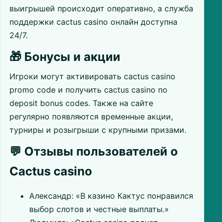
выигрышей происходит оперативно, а служба
поддержки cactus casino онлайн доступна
24/7.
🎁 Бонусы и акции
Игроки могут активировать cactus casino
promo code и получить cactus casino no
deposit bonus codes. Также на сайте
регулярно появляются временные акции,
турниры и розыгрыши с крупными призами.
💬 Отзывы пользователей о
Cactus casino
Александр: «В казино Кактус понравился
выбор слотов и честные выплаты.»