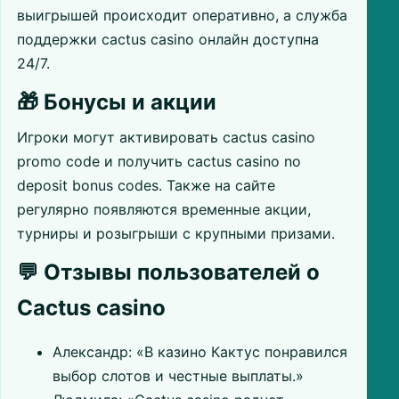
выигрышей происходит оперативно, а служба
поддержки cactus casino онлайн доступна
24/7.
🎁 Бонусы и акции
Игроки могут активировать cactus casino
promo code и получить cactus casino no
deposit bonus codes. Также на сайте
регулярно появляются временные акции,
турниры и розыгрыши с крупными призами.
💬 Отзывы пользователей о
Cactus casino
Александр: «В казино Кактус понравился
выбор слотов и честные выплаты.»