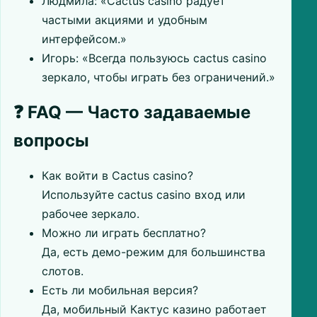
Людмила: «Cactus casino радует
частыми акциями и удобным
интерфейсом.»
Игорь: «Всегда пользуюсь cactus casino
зеркало, чтобы играть без ограничений.»
❓ FAQ — Часто задаваемые
вопросы
Как войти в Cactus casino?
Используйте cactus casino вход или
рабочее зеркало.
Можно ли играть бесплатно?
Да, есть демо-режим для большинства
слотов.
Есть ли мобильная версия?
Да, мобильный Кактус казино работает