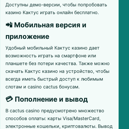
Доступны демо-версии, чтобы попробовать
казино Кактус играть онлайн бесплатно.
📲 Мобильная версия и
приложение
Удобный мобильный Кактус казино дает
возможность играть на смартфоне или
планшете без потери качества. Также можно
скачать Кактус казино на устройство, чтобы
всегда иметь быстрый доступ к любимым
слотам и casino cactus бонусам.
💳 Пополнение и вывод
В cactus casino предусмотрено множество
способов оплаты: карты Visa/MasterCard,
электронные кошельки, криптовалюты. Вывод