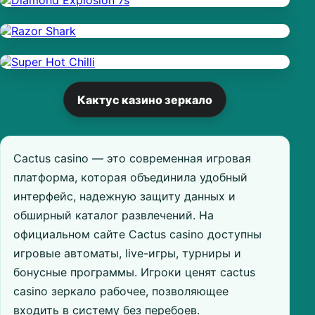
Кактус казино зеркало
Cactus casino — это современная игровая
платформа, которая объединила удобный
интерфейс, надежную защиту данных и
обширный каталог развлечений. На
официальном сайте Cactus casino доступны
игровые автоматы, live-игры, турниры и
бонусные программы. Игроки ценят cactus
casino зеркало рабочее, позволяющее
входить в систему без перебоев.