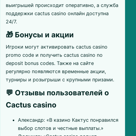
выигрышей происходит оперативно, а служба
поддержки cactus casino онлайн доступна
24/7.
🎁 Бонусы и акции
Игроки могут активировать cactus casino
promo code и получить cactus casino no
deposit bonus codes. Также на сайте
регулярно появляются временные акции,
турниры и розыгрыши с крупными призами.
💬 Отзывы пользователей о
Cactus casino
Александр: «В казино Кактус понравился
выбор слотов и честные выплаты.»