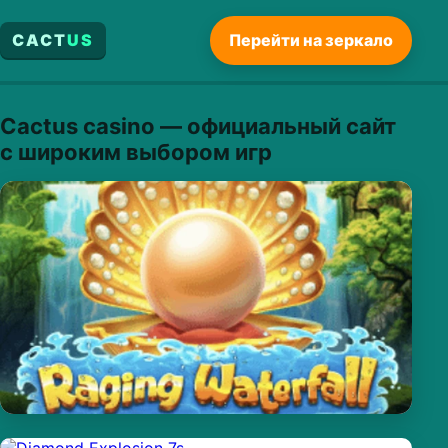
CACT
US
Перейти на зеркало
Cactus casino — официальный сайт
с широким выбором игр