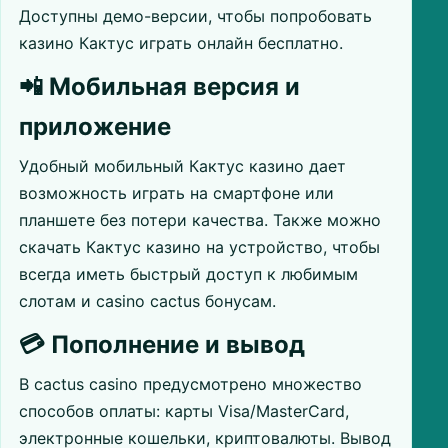
Доступны демо-версии, чтобы попробовать
казино Кактус играть онлайн бесплатно.
📲 Мобильная версия и
приложение
Удобный мобильный Кактус казино дает
возможность играть на смартфоне или
планшете без потери качества. Также можно
скачать Кактус казино на устройство, чтобы
всегда иметь быстрый доступ к любимым
слотам и casino cactus бонусам.
💳 Пополнение и вывод
В cactus casino предусмотрено множество
способов оплаты: карты Visa/MasterCard,
электронные кошельки, криптовалюты. Вывод