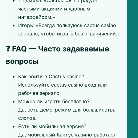
Людмила: «Cactus casino радует
частыми акциями и удобным
интерфейсом.»
Игорь: «Всегда пользуюсь cactus casino
зеркало, чтобы играть без ограничений.»
❓ FAQ — Часто задаваемые
вопросы
Как войти в Cactus casino?
Используйте cactus casino вход или
рабочее зеркало.
Можно ли играть бесплатно?
Да, есть демо-режим для большинства
слотов.
Есть ли мобильная версия?
Да, мобильный Кактус казино работает