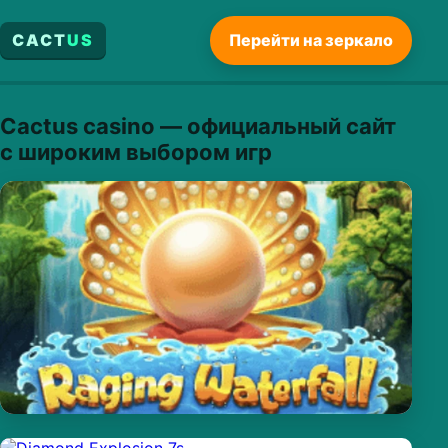
CACT
US
Перейти на зеркало
Cactus casino — официальный сайт
с широким выбором игр