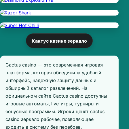
Кактус казино зеркало
Cactus casino — это современная игровая
платформа, которая объединила удобный
интерфейс, надежную защиту данных и
обширный каталог развлечений. На
официальном сайте Cactus casino доступны
игровые автоматы, live-игры, турниры и
бонусные программы. Игроки ценят cactus
casino зеркало рабочее, позволяющее
входить в систему без перебоев.