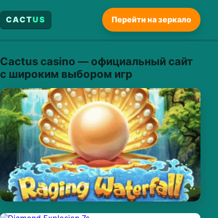
CACT
US
Перейти на зеркало
Cactus casino — официальный сайт
с широким выбором игр