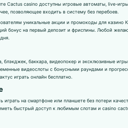
е Cactus casino доступны игровые автоматы, live-игр
очее, позволяющее входить в систему без перебоев.
зователям уникальные акции и промокоды для казино К
щий бонус на первый депозит и фриспины. Любой жел
дня.
, блэкджек, баккара, видеопокер и эксклюзивные игры.
временные видеослоты с бонусными раундами и прогре
ктус играть онлайн бесплатно.
е
 играть на смартфоне или планшете без потери качес
 иметь быстрый доступ к любимым слотам и casino cact