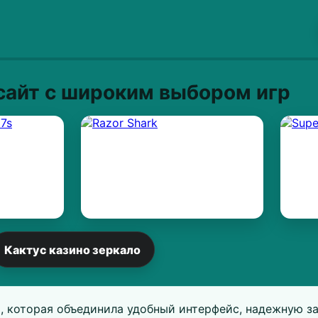
сайт с широким выбором игр
Кактус казино зеркало
а, которая объединила удобный интерфейс, надежную з