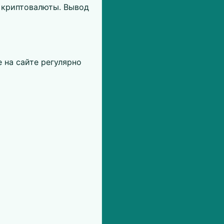
, криптовалюты. Вывод
е на сайте регулярно