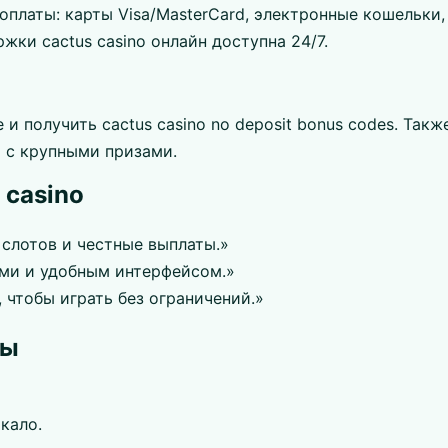
оплаты: карты Visa/MasterCard, электронные кошельки
ки cactus casino онлайн доступна 24/7.
и получить cactus casino no deposit bonus codes. Такж
 с крупными призами.
 casino
 слотов и честные выплаты.»
ями и удобным интерфейсом.»
, чтобы играть без ограничений.»
сы
кало.