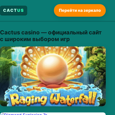
CACT
US
Перейти на зеркало
Cactus casino — официальный сайт
с широким выбором игр