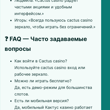
Людмила: «Cactus casino радует
частыми акциями и удобным
интерфейсом.»
Игорь: «Всегда пользуюсь cactus casino
зеркало, чтобы играть без ограничений.»
❓ FAQ — Часто задаваемые
вопросы
Как войти в Cactus casino?
Используйте cactus casino вход или
рабочее зеркало.
Можно ли играть бесплатно?
Да, есть демо-режим для большинства
слотов.
Есть ли мобильная версия?
Да, мобильный Кактус казино работает