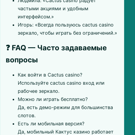
Людмила: «Cactus casino радует
частыми акциями и удобным
интерфейсом.»
Игорь: «Всегда пользуюсь cactus casino
зеркало, чтобы играть без ограничений.»
❓ FAQ — Часто задаваемые
вопросы
Как войти в Cactus casino?
Используйте cactus casino вход или
рабочее зеркало.
Можно ли играть бесплатно?
Да, есть демо-режим для большинства
слотов.
Есть ли мобильная версия?
Да, мобильный Кактус казино работает