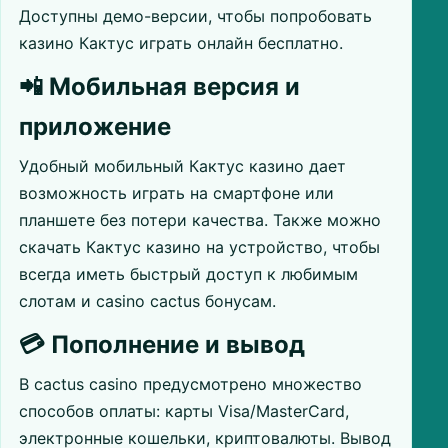
Доступны демо-версии, чтобы попробовать
казино Кактус играть онлайн бесплатно.
📲 Мобильная версия и
приложение
Удобный мобильный Кактус казино дает
возможность играть на смартфоне или
планшете без потери качества. Также можно
скачать Кактус казино на устройство, чтобы
всегда иметь быстрый доступ к любимым
слотам и casino cactus бонусам.
💳 Пополнение и вывод
В cactus casino предусмотрено множество
способов оплаты: карты Visa/MasterCard,
электронные кошельки, криптовалюты. Вывод