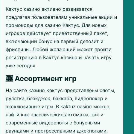
Кактус казино активно развивается,
предлагая пользователям уникальные акции и
промокоды для казино Кактус. Для новых
игроков действует приветственный пакет,
включающий бонус на первый депозит и
фриспины. Любой желающий может пройти
регистрацию в Кактус казино и начать игру
уже сегодня.
🎰 Ассортимент игр
На сайте казино Кактус представлены слоты,
рулетка, блэкджек, баккара, видеопокер и
эксклюзивные игры. В kaktuz casino можно
найти как классические автоматы, так и
современные видеослоты с бонусными
раундами и прогрессивными джекпотами.